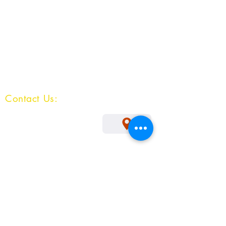
Contact Us:
Survey No: 163/7,
Hulyal -587301
Tq : Jamkhandi
Dist : Bagalkot
Karnataka
Mob :
9483614803
QUICK NAVIGATION
Result